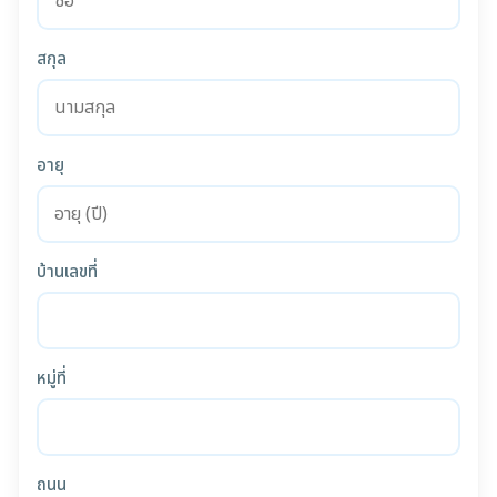
สกุล
อายุ
บ้านเลขที่
หมู่ที่
ถนน