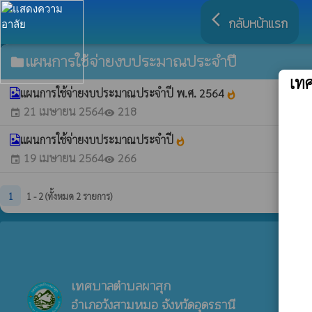
arrow_back_ios
กลับหน้าแรก
แผนการใช้จ่ายงบประมาณประจำปี
folder
เท
แผนการใช้จ่ายงบประมาณประจำปี พ.ศ. 2564
whatshot
21 เมษายน 2564
218
event
visibility
แผนการใช้จ่ายงบประมาณประจำปี
whatshot
19 เมษายน 2564
266
event
visibility
1
1 - 2 (ทั้งหมด 2 รายการ)
เทศบาลตำบลผาสุก
อำเภอวังสามหมอ จังหวัดอุดรธานี